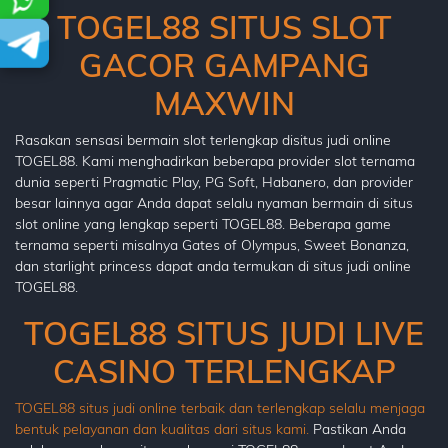
TOGEL88 SITUS SLOT
GACOR GAMPANG
MAXWIN
Rasakan sensasi bermain slot terlengkap disitus judi online
TOGEL88. Kami menghadirkan beberapa provider slot ternama
dunia seperti Pragmatic Play, PG Soft, Habanero, dan provider
besar lainnya agar Anda dapat selalu nyaman bermain di situs
slot online yang lengkap seperti TOGEL88. Beberapa game
ternama seperti misalnya Gates of Olympus, Sweet Bonanza,
dan starlight princess dapat anda termukan di situs judi online
TOGEL88.
TOGEL88 SITUS JUDI LIVE
CASINO TERLENGKAP
TOGEL88 situs judi online terbaik dan terlengkap selalu menjaga
bentuk pelayanan dan kualitas dari situs kami.
Pastikan Anda