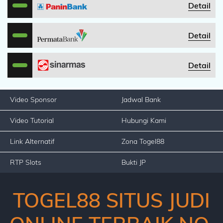
Detail
Detail
Detail
Video Sponsor
Jadwal Bank
Video Tutorial
Hubungi Kami
Link Alternatif
Zona Togel88
RTP Slots
Bukti JP
TOGEL88 SITUS JUDI