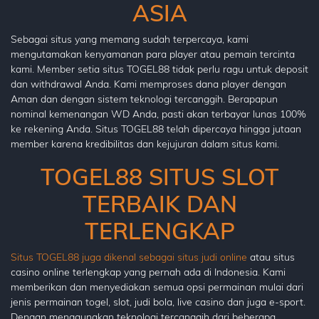
ASIA
Sebagai situs yang memang sudah terpercaya, kami
mengutamakan kenyamanan para player atau pemain tercinta
kami. Member setia situs TOGEL88 tidak perlu ragu untuk deposit
dan withdrawal Anda. Kami memproses dana player dengan
Aman dan dengan sistem teknologi tercanggih. Berapapun
nominal kemenangan WD Anda, pasti akan terbayar lunas 100%
ke rekening Anda. Situs TOGEL88 telah dipercaya hingga jutaan
member karena kredibilitas dan kejujuran dalam situs kami.
TOGEL88 SITUS SLOT
TERBAIK DAN
TERLENGKAP
Situs TOGEL88 juga dikenal sebagai situs judi online
atau situs
casino online terlengkap yang pernah ada di Indonesia. Kami
memberikan dan menyediakan semua opsi permainan mulai dari
jenis permainan togel, slot, judi bola, live casino dan juga e-sport.
Dengan menggunakan teknologi tercanggih dari beberapa